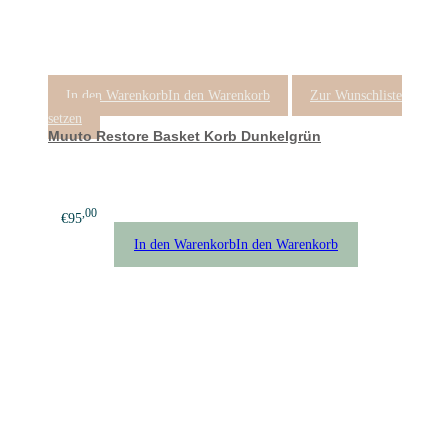
In den Warenkorb
In den Warenkorb
Zur Wunschliste
setzen
Muuto Restore Basket Korb Dunkelgrün
,00
€
95
In den Warenkorb
In den Warenkorb