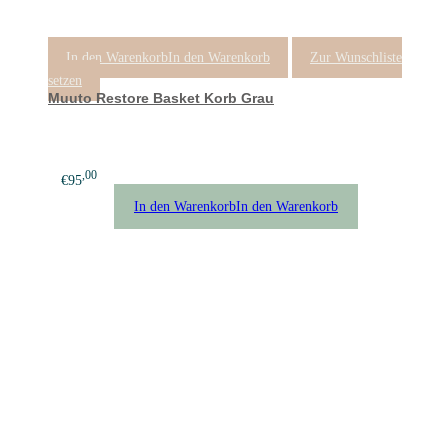
In den Warenkorb
In den Warenkorb
Zur Wunschliste
setzen
Muuto Restore Basket Korb Grau
,00
€
95
In den Warenkorb
In den Warenkorb