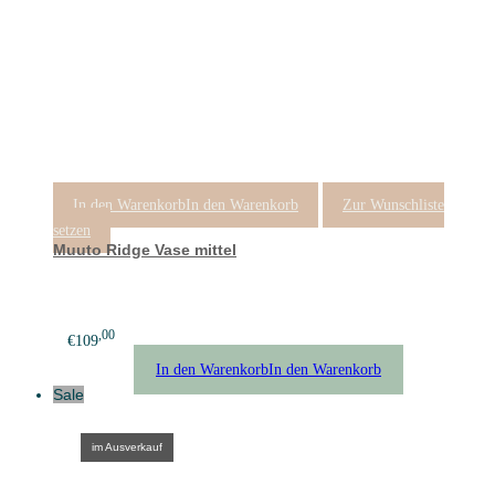
In den Warenkorb
In den Warenkorb
Zur Wunschliste
setzen
Muuto Ridge Vase mittel
,00
€
109
In den Warenkorb
In den Warenkorb
Sale