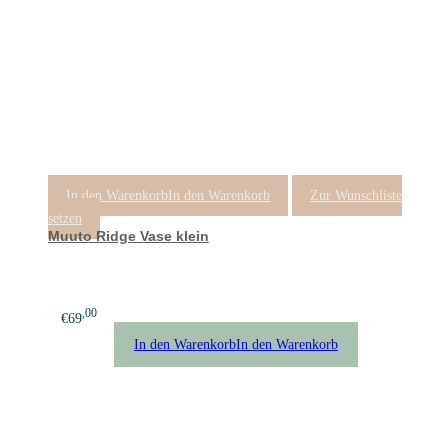
In den Warenkorb
In den Warenkorb
Zur Wunschliste
setzen
Muuto Ridge Vase klein
,00
€
69
In den Warenkorb
In den Warenkorb