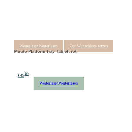
Weiterlesen
Weiterlesen
Zur Wunschliste setzen
Muuto Platform Tray Tablett rot
,00
€
65
,00
€
45
Weiterlesen
Weiterlesen