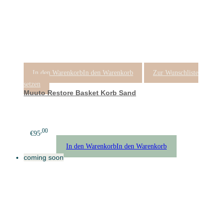
In den Warenkorb
In den Warenkorb
Zur Wunschliste
setzen
Muuto Restore Basket Korb Sand
,00
€
95
In den Warenkorb
In den Warenkorb
coming soon