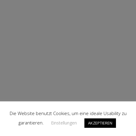
Die Website benutzt Cookies, um eine ideale Usability zu
garantieren.
Einstellungen
AKZEPTIEREN