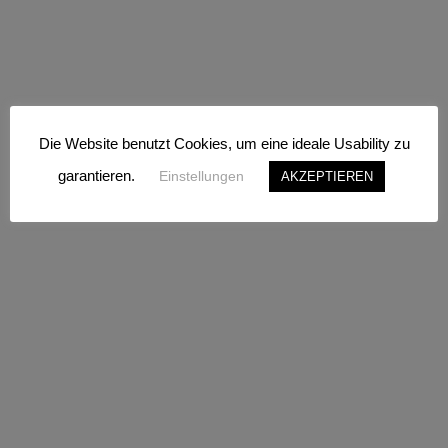
Zusätzliche Informationen
0
Bewertungen
Die Website benutzt Cookies, um eine ideale Usability zu
Material
Farben
garantieren.
Einstellungen
AKZEPTIEREN
Metall
Dunkelgrau, Schwarz
Größe
Marke
Ø: 30 x H: 42.5 cm
ferm living