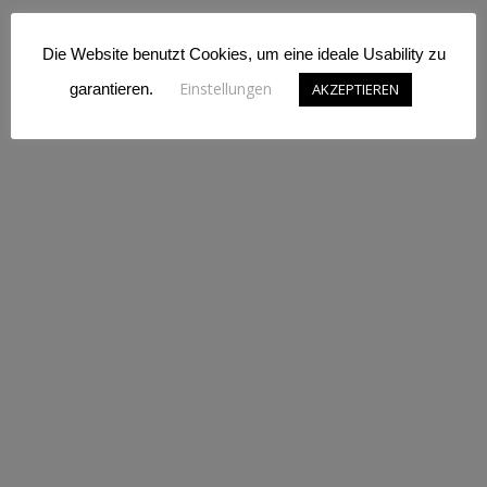
Dashboard
Kasse
Die Website benutzt Cookies, um eine ideale Usability zu
Warenkorb
Einstellungen
garantieren.
AKZEPTIEREN
Rechtliches
Impressum
AGB
Datenschutz
Versand- & Lieferbedingungen
Widerrufsfrist
Newsletter
Interessante und neue Produkte sofort kennenlernen? Melden
Sie sich jetzt zu unserem Newsletter an und seien Sie der/die
Erste für unsere limitierten Artikel!