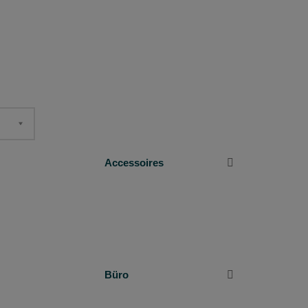
Accessoires
Büro