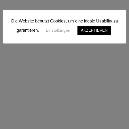
Wunschliste
Sendungsverfolgung
Dashboard
Die Website benutzt Cookies, um eine ideale Usability zu
Kasse
garantieren.
Einstellungen
AKZEPTIEREN
Warenkorb
Rechtliches
Impressum
AGB
Datenschutz
Versand- & Lieferbedingungen
Widerrufsfrist
Newsletter
Interessante und neue Produkte sofort kennenlernen? Melden