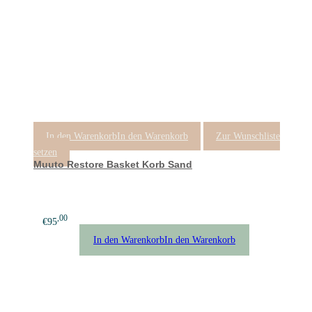
In den Warenkorb
In den Warenkorb
Zur Wunschliste
setzen
Muuto Restore Basket Korb Sand
,00
€
95
In den Warenkorb
In den Warenkorb