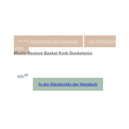
In den Warenkorb
In den Warenkorb
Zur Wunschliste
setzen
Muuto Restore Basket Korb Dunkelgrün
,00
€
95
In den Warenkorb
In den Warenkorb