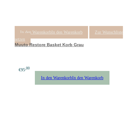
In den Warenkorb
In den Warenkorb
Zur Wunschliste
setzen
Muuto Restore Basket Korb Grau
,00
€
95
In den Warenkorb
In den Warenkorb