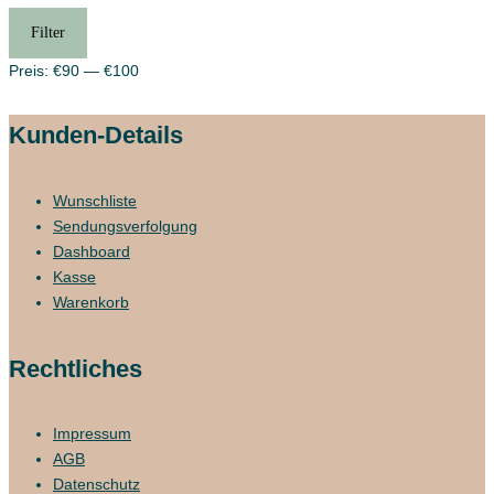
Min.
Max.
Filter
Preis
Preis
Preis:
€90
—
€100
Kunden-Details
Wunschliste
Sendungsverfolgung
Dashboard
Kasse
Warenkorb
Rechtliches
Impressum
AGB
Datenschutz